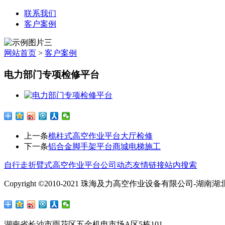
联系我们
客户案例
网站首页
>
客户案例
电力部门专项检修平台
上一条
桅柱式高空作业平台大厅检修
下一条
铝合金脚手架平台商城电梯施工
自行走折臂式高空作业平台
公司动态
友情链接
站内搜索
Copyright ©2010-2021 珠海及力高空作业设备有限公司-湖南湖北
湖南省长沙市雨花区五金机电市场A区5栋101