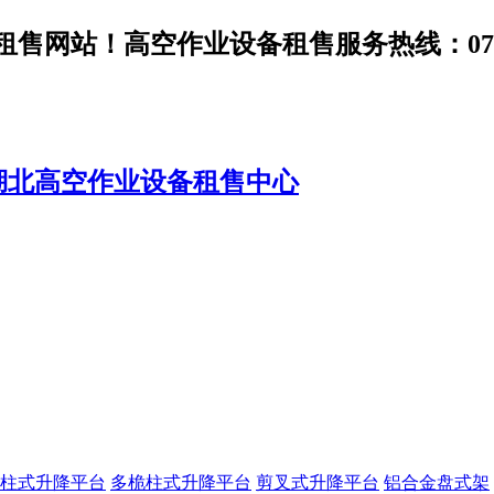
高空作业设备租售服务热线：0731-88789
柱式升降平台
多桅柱式升降平台
剪叉式升降平台
铝合金盘式架